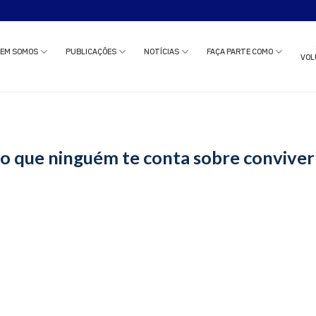
o estudo clínico ou solicitar uma reunião com nossa equipe?
Clique aqui
e c
EM SOMOS
PUBLICAÇÕES
NOTÍCIAS
FAÇA PARTE COMO
VOL
o que ninguém te conta sobre conviver