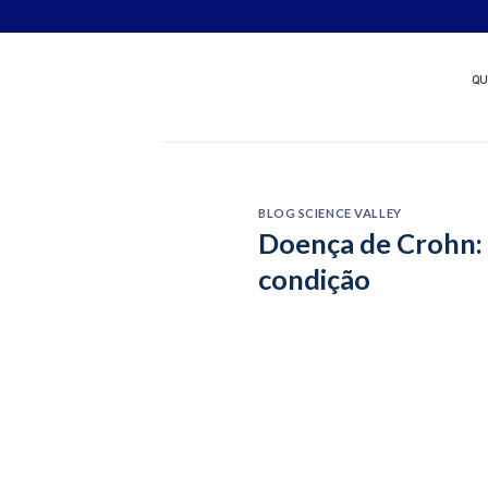
Skip
Quer patrocinar um nov
to
content
QU
BLOG SCIENCE VALLEY
Doença de Crohn: 
condição