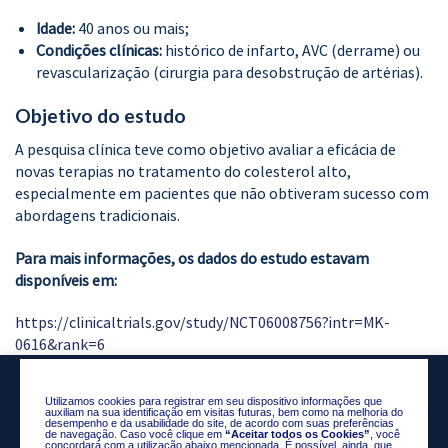
Idade:
40 anos ou mais;
Condições clínicas:
histórico de infarto, AVC (derrame) ou
revascularização (cirurgia para desobstrução de artérias).
Objetivo do estudo
A pesquisa clínica teve como objetivo avaliar a eficácia de
novas terapias no tratamento do colesterol alto,
especialmente em pacientes que não obtiveram sucesso com
abordagens tradicionais.
Para mais informações, os dados do estudo estavam
disponíveis em:
https://clinicaltrials.gov/study/NCT06008756?intr=MK-
0616&rank=6
Utilizamos cookies para registrar em seu dispositivo informações que
auxiliam na sua identificação em visitas futuras, bem como na melhoria do
desempenho e da usabilidade do site, de acordo com suas preferências
de navegação. Caso você clique em
“Aceitar todos os Cookies”
, você
concordará com a utilização abaixo mencionada. É possível, ainda, que