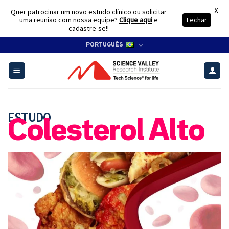
X
Quer patrocinar um novo estudo clínico ou solicitar
uma reunião com nossa equipe?
Clique aqui
e
Fechar
cadastre-se!!
Skip
PORTUGUÊS
to
content
ESTUDO
Colesterol Alto