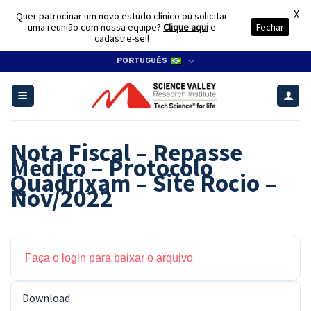
X
Quer patrocinar um novo estudo clínico ou solicitar
uma reunião com nossa equipe?
Clique aqui
e
Fechar
cadastre-se!!
Skip
PORTUGUÊS
to
content
Nota Fiscal – Repasse
Médico – Protocolo
Quadrixam – Site Rocio –
Nov/2022
Faça o login para baixar o arquivo
Download