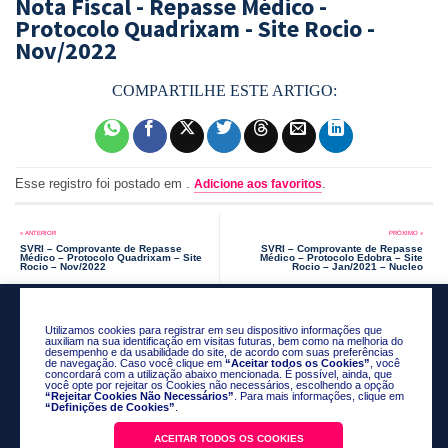
Nota Fiscal - Repasse Médico -
Protocolo Quadrixam - Site Rocio -
Nov/2022
Esse registro foi postado em .
.
Adicione aos favoritos
SVRI – Comprovante de Repasse
SVRI – Comprovante de Repasse
Médico – Protocolo Quadrixam – Site
Médico – Protocolo Edobra – Site
Rocio – Nov/2022
Rocio – Jan/2021 – Nucleo
Utilizamos cookies para registrar em seu dispositivo informações que
auxiliam na sua identificação em visitas futuras, bem como na melhoria do
desempenho e da usabilidade do site, de acordo com suas preferências
de navegação. Caso você clique em
“Aceitar todos os Cookies”
, você
concordará com a utilização abaixo mencionada. É possível, ainda, que
você opte por rejeitar os Cookies não necessários, escolhendo a opção
“Rejeitar Cookies Não Necessários”
. Para mais informações, clique em
“Definições de Cookies”
.
ACEITAR TODOS OS COOKIES