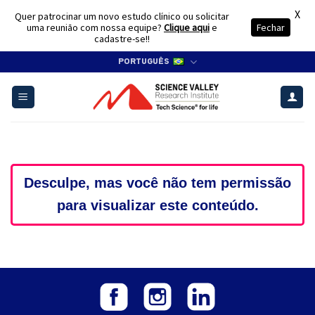
X
Quer patrocinar um novo estudo clínico ou solicitar
uma reunião com nossa equipe?
Clique aqui
e
Fechar
cadastre-se!!
Skip
PORTUGUÊS
to
content
Desculpe, mas você não tem permissão
para visualizar este conteúdo.