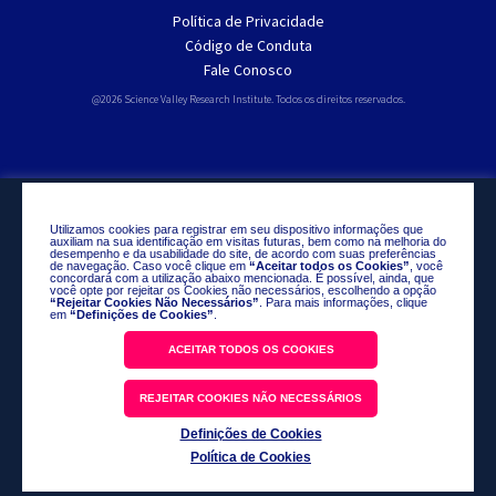
Política de Privacidade
Código de Conduta
Fale Conosco
@2026 Science Valley Research Institute. Todos os direitos reservados.
Utilizamos cookies para registrar em seu dispositivo informações que
auxiliam na sua identificação em visitas futuras, bem como na melhoria do
desempenho e da usabilidade do site, de acordo com suas preferências
de navegação. Caso você clique em
“Aceitar todos os Cookies”
, você
concordará com a utilização abaixo mencionada. É possível, ainda, que
você opte por rejeitar os Cookies não necessários, escolhendo a opção
“Rejeitar Cookies Não Necessários”
. Para mais informações, clique
em
“Definições de Cookies”
.
ACEITAR TODOS OS COOKIES
REJEITAR COOKIES NÃO NECESSÁRIOS
Definições de Cookies
Política de Cookies