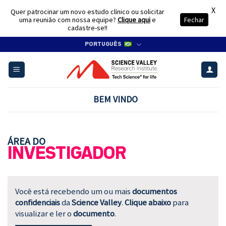
X
Quer patrocinar um novo estudo clínico ou solicitar
uma reunião com nossa equipe?
Clique aqui
e
Fechar
cadastre-se!!
Skip
PORTUGUÊS
to
content
BEM VINDO
ÁREA DO
INVESTIGADOR
Você está recebendo um ou mais
documentos
confidenciais
da
Science Valley
.
Clique abaixo
para
visualizar e ler o
documento
.