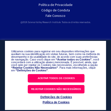
Política de Privacidade
Código de Conduta
Fale Conosco
@2026 Science Valley Research Institute. Todos os direitos reservados.
Utilizamos cookies para registrar em seu dispositivo informações que
auxiliam na sua identificação em visitas futuras, bem como na melhoria do
desempenho e da usabilidade do site, de acordo com suas preferências
de navegação. Caso você clique em
“Aceitar todos os Cookies”
, você
concordará com a utilização abaixo mencionada. É possível, ainda, que
você opte por rejeitar os Cookies não necessários, escolhendo a opção
“Rejeitar Cookies Não Necessários”
. Para mais informações, clique
em
“Definições de Cookies”
.
ACEITAR TODOS OS COOKIES
REJEITAR COOKIES NÃO NECESSÁRIOS
Definições de Cookies
Política de Cookies