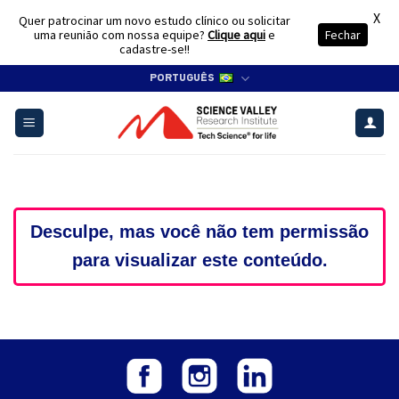
X
Quer patrocinar um novo estudo clínico ou solicitar
uma reunião com nossa equipe?
Clique aqui
e
Fechar
cadastre-se!!
Skip
PORTUGUÊS
to
content
Desculpe, mas você não tem permissão
para visualizar este conteúdo.