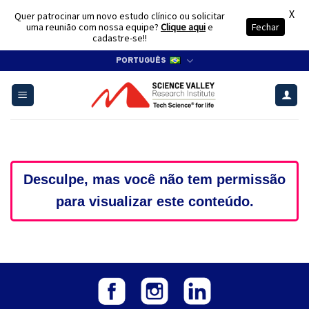
X
Quer patrocinar um novo estudo clínico ou solicitar
uma reunião com nossa equipe?
Clique aqui
e
Fechar
cadastre-se!!
Skip
PORTUGUÊS
to
content
Desculpe, mas você não tem permissão
para visualizar este conteúdo.