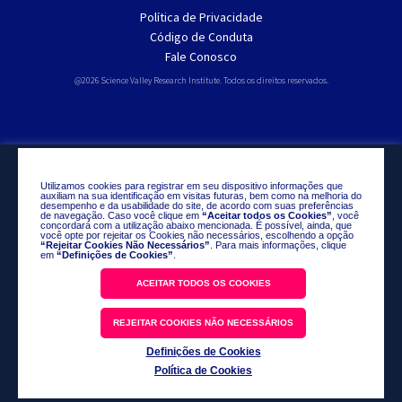
Política de Privacidade
Código de Conduta
Fale Conosco
@2026 Science Valley Research Institute. Todos os direitos reservados.
Utilizamos cookies para registrar em seu dispositivo informações que
auxiliam na sua identificação em visitas futuras, bem como na melhoria do
desempenho e da usabilidade do site, de acordo com suas preferências
de navegação. Caso você clique em
“Aceitar todos os Cookies”
, você
concordará com a utilização abaixo mencionada. É possível, ainda, que
você opte por rejeitar os Cookies não necessários, escolhendo a opção
“Rejeitar Cookies Não Necessários”
. Para mais informações, clique
em
“Definições de Cookies”
.
ACEITAR TODOS OS COOKIES
REJEITAR COOKIES NÃO NECESSÁRIOS
Definições de Cookies
Política de Cookies