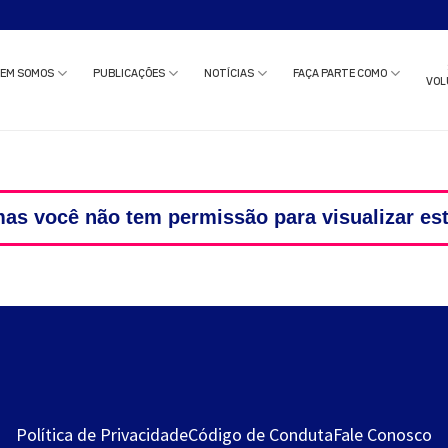
o estudo clínico ou solicitar uma reunião com nossa equipe?
Clique aqui
e c
EM SOMOS
PUBLICAÇÕES
NOTÍCIAS
FAÇA PARTE COMO
VOL
as você não tem permissão para visualizar es
Política de Privacidade
Código de Conduta
Fale Conosco