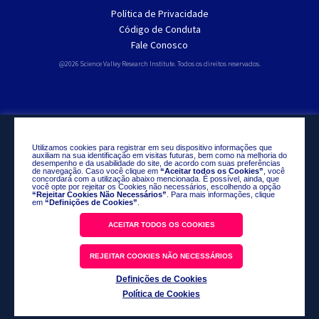
Política de Privacidade
Código de Conduta
Fale Conosco
@2026 Science Valley Research Institute. Todos os direitos reservados.
Utilizamos cookies para registrar em seu dispositivo informações que
auxiliam na sua identificação em visitas futuras, bem como na melhoria do
desempenho e da usabilidade do site, de acordo com suas preferências
de navegação. Caso você clique em
“Aceitar todos os Cookies”
, você
concordará com a utilização abaixo mencionada. É possível, ainda, que
você opte por rejeitar os Cookies não necessários, escolhendo a opção
“Rejeitar Cookies Não Necessários”
. Para mais informações, clique
em
“Definições de Cookies”
.
ACEITAR TODOS OS COOKIES
REJEITAR COOKIES NÃO NECESSÁRIOS
Definições de Cookies
Política de Cookies