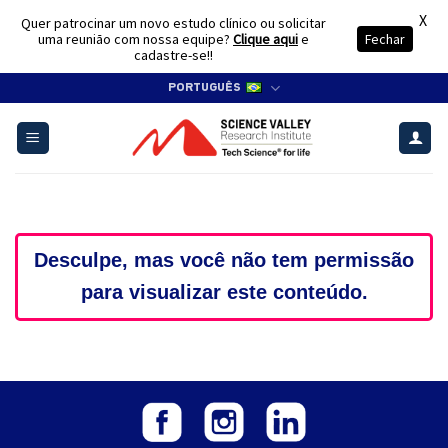
X
Quer patrocinar um novo estudo clínico ou solicitar
uma reunião com nossa equipe?
Clique aqui
e
Fechar
cadastre-se!!
Skip
PORTUGUÊS
to
content
Desculpe, mas você não tem permissão
para visualizar este conteúdo.