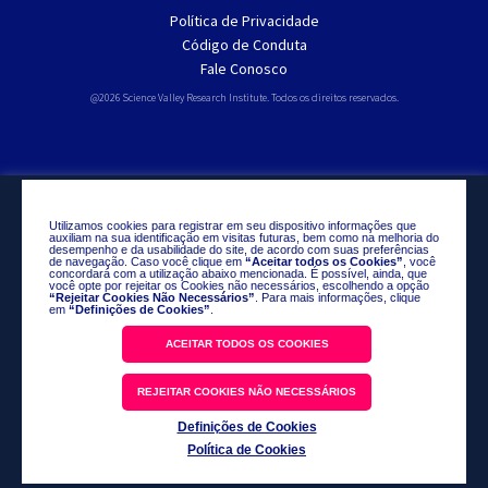
Política de Privacidade
Código de Conduta
Fale Conosco
@2026 Science Valley Research Institute. Todos os direitos reservados.
Utilizamos cookies para registrar em seu dispositivo informações que
auxiliam na sua identificação em visitas futuras, bem como na melhoria do
desempenho e da usabilidade do site, de acordo com suas preferências
de navegação. Caso você clique em
“Aceitar todos os Cookies”
, você
concordará com a utilização abaixo mencionada. É possível, ainda, que
você opte por rejeitar os Cookies não necessários, escolhendo a opção
“Rejeitar Cookies Não Necessários”
. Para mais informações, clique
em
“Definições de Cookies”
.
ACEITAR TODOS OS COOKIES
REJEITAR COOKIES NÃO NECESSÁRIOS
Definições de Cookies
Política de Cookies