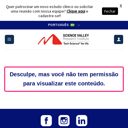
X
Quer patrocinar um novo estudo clínico ou solicitar
uma reunião com nossa equipe?
Clique aqui
e
Fechar
cadastre-se!!
Skip
PORTUGUÊS
to
content
Desculpe, mas você não tem permissão
para visualizar este conteúdo.