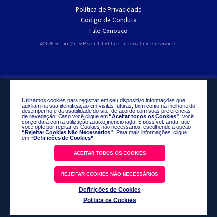
Política de Privacidade
Código de Conduta
Fale Conosco
@2026 Science Valley Research Institute. Todos os direitos reservados.
Utilizamos cookies para registrar em seu dispositivo informações que
auxiliam na sua identificação em visitas futuras, bem como na melhoria do
desempenho e da usabilidade do site, de acordo com suas preferências
de navegação. Caso você clique em
“Aceitar todos os Cookies”
, você
concordará com a utilização abaixo mencionada. É possível, ainda, que
você opte por rejeitar os Cookies não necessários, escolhendo a opção
“Rejeitar Cookies Não Necessários”
. Para mais informações, clique
em
“Definições de Cookies”
.
ACEITAR TODOS OS COOKIES
REJEITAR COOKIES NÃO NECESSÁRIOS
Definições de Cookies
Política de Cookies