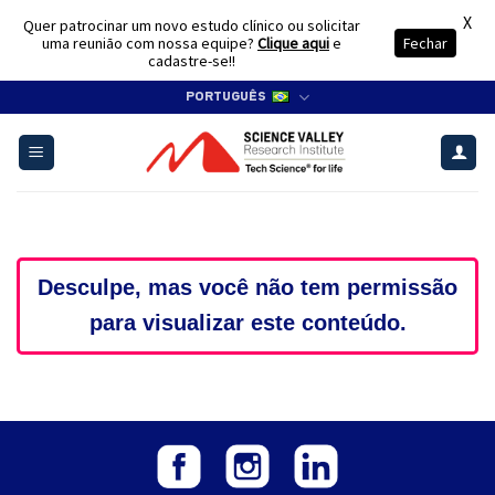
X
Quer patrocinar um novo estudo clínico ou solicitar
uma reunião com nossa equipe?
Clique aqui
e
Fechar
cadastre-se!!
Skip
PORTUGUÊS
to
content
Desculpe, mas você não tem permissão
para visualizar este conteúdo.