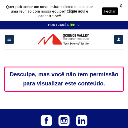
X
Quer patrocinar um novo estudo clínico ou solicitar
uma reunião com nossa equipe?
Clique aqui
e
Fechar
cadastre-se!!
Skip
PORTUGUÊS
to
content
Desculpe, mas você não tem permissão
para visualizar este conteúdo.