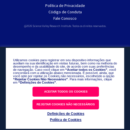
Política de Privacidade
Código de Conduta
Fale Conosco
@2026 Science Valley Research Institute. Todos os direitos reservados.
Utilizamos cookies para registrar em seu dispositivo informações que
auxiliam na sua identificação em visitas futuras, bem como na melhoria do
desempenho e da usabilidade do site, de acordo com suas preferências
de navegação. Caso você clique em
“Aceitar todos os Cookies”
, você
concordará com a utilização abaixo mencionada. É possível, ainda, que
você opte por rejeitar os Cookies não necessários, escolhendo a opção
“Rejeitar Cookies Não Necessários”
. Para mais informações, clique
em
“Definições de Cookies”
.
ACEITAR TODOS OS COOKIES
REJEITAR COOKIES NÃO NECESSÁRIOS
Definições de Cookies
Política de Cookies