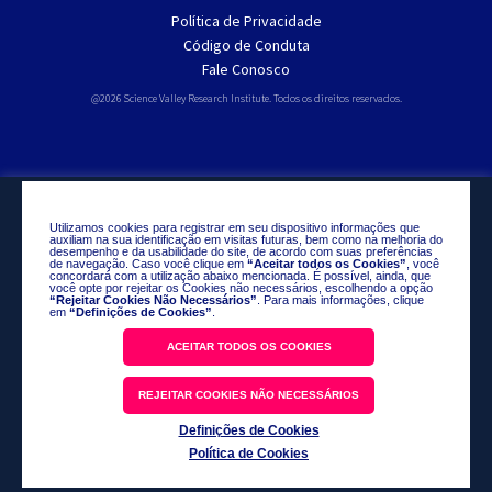
Política de Privacidade
Código de Conduta
Fale Conosco
@2026 Science Valley Research Institute. Todos os direitos reservados.
Utilizamos cookies para registrar em seu dispositivo informações que
auxiliam na sua identificação em visitas futuras, bem como na melhoria do
desempenho e da usabilidade do site, de acordo com suas preferências
de navegação. Caso você clique em
“Aceitar todos os Cookies”
, você
concordará com a utilização abaixo mencionada. É possível, ainda, que
você opte por rejeitar os Cookies não necessários, escolhendo a opção
“Rejeitar Cookies Não Necessários”
. Para mais informações, clique
em
“Definições de Cookies”
.
ACEITAR TODOS OS COOKIES
REJEITAR COOKIES NÃO NECESSÁRIOS
Definições de Cookies
Política de Cookies