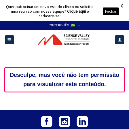
X
Quer patrocinar um novo estudo clínico ou solicitar
uma reunião com nossa equipe?
Clique aqui
e
Fechar
cadastre-se!!
Skip
PORTUGUÊS
to
content
Desculpe, mas você não tem permissão
para visualizar este conteúdo.