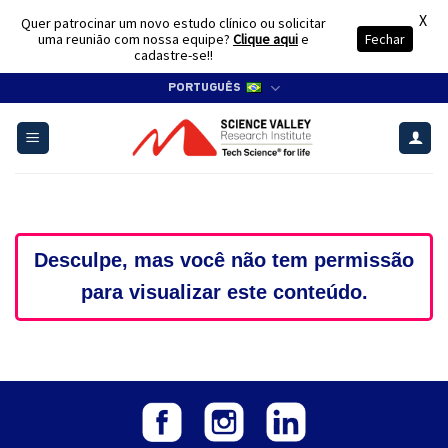
X
Quer patrocinar um novo estudo clínico ou solicitar
uma reunião com nossa equipe?
Clique aqui
e
Fechar
cadastre-se!!
Skip
PORTUGUÊS
to
content
Desculpe, mas você não tem permissão
para visualizar este conteúdo.