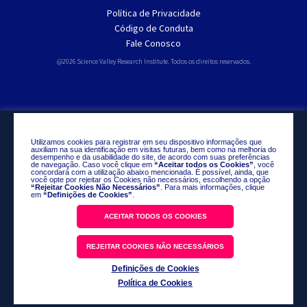
Política de Privacidade
Código de Conduta
Fale Conosco
@2026 Science Valley Research Institute. Todos os direitos reservados.
Utilizamos cookies para registrar em seu dispositivo informações que
auxiliam na sua identificação em visitas futuras, bem como na melhoria do
desempenho e da usabilidade do site, de acordo com suas preferências
de navegação. Caso você clique em
“Aceitar todos os Cookies”
, você
concordará com a utilização abaixo mencionada. É possível, ainda, que
você opte por rejeitar os Cookies não necessários, escolhendo a opção
“Rejeitar Cookies Não Necessários”
. Para mais informações, clique
em
“Definições de Cookies”
.
ACEITAR TODOS OS COOKIES
REJEITAR COOKIES NÃO NECESSÁRIOS
Definições de Cookies
Política de Cookies