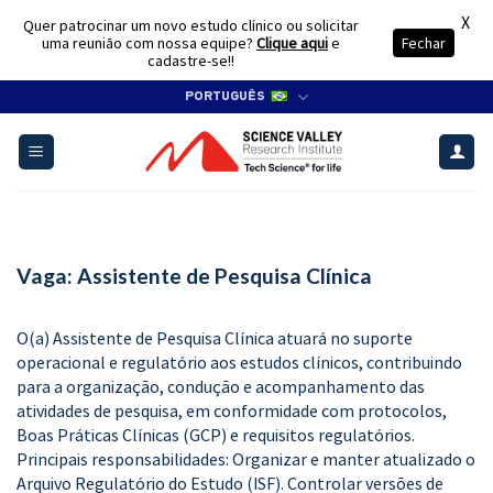
X
Quer patrocinar um novo estudo clínico ou solicitar
uma reunião com nossa equipe?
Clique aqui
e
Fechar
cadastre-se!!
Skip
PORTUGUÊS
to
content
Vaga: Assistente de Pesquisa Clínica
O(a) Assistente de Pesquisa Clínica atuará no suporte
operacional e regulatório aos estudos clínicos, contribuindo
para a organização, condução e acompanhamento das
atividades de pesquisa, em conformidade com protocolos,
Boas Práticas Clínicas (GCP) e requisitos regulatórios.
Principais responsabilidades: Organizar e manter atualizado o
Arquivo Regulatório do Estudo (ISF). Controlar versões de