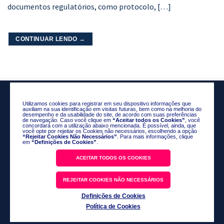
documentos regulatórios, como protocolo, […]
CONTINUAR LENDO
→
Utilizamos cookies para registrar em seu dispositivo informações que
auxiliam na sua identificação em visitas futuras, bem como na melhoria do
desempenho e da usabilidade do site, de acordo com suas preferências
de navegação. Caso você clique em
“Aceitar todos os Cookies”
, você
concordará com a utilização abaixo mencionada. É possível, ainda, que
você opte por rejeitar os Cookies não necessários, escolhendo a opção
Política de Privacidade
“Rejeitar Cookies Não Necessários”
. Para mais informações, clique
em
“Definições de Cookies”
.
Código de Conduta
Fale Conosco
ACEITAR TODOS OS COOKIES
@2026 Science Valley Research Institute. Todos os direitos reservados.
REJEITAR COOKIES NÃO NECESSÁRIOS
Definições de Cookies
Política de Cookies